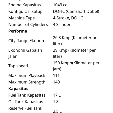
Engine Kapasitas
1043 cc
Konfigurasi katup
DOHC (Camshaft Dobel)
Machine Type
4-Stroke, DOHC
Number of Cylinders
4 Silinder
Performa
26.8 Kmpl(Kilometer per
City Range Ekonomi
liter)
Ekonomi Gapaian
29 Kmpl(Kilometer per
Jalan
liter)
150 Kmph(Kilometer per
Top speed
jam)
Maximum Playback
111
Maximum Strength
140
Kapasitas
Fuel Tank Kapasitas
17 L
Oil Tank Kapasitas
1.8 L
Reserve Fuel Tank
2.5 L