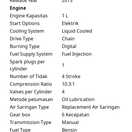
Release Year
2015
Engine
Engine Kapasitas
1 L
Start Options
Elektrik
Cooling System
Liquid Cooled
Drive Type
Chain
Burning Type
Digital
Fuel Supply System
Fuel Injection
Spark plugs per
1
cylinder
Number of Tidak
4 Stroke
Compression Ratio
10.3:1
Valves per Cylinder
4
Metode pelumasan
Oil Lubrication
Air Saringan Type
Replacement Air Saringan
Gear box
6 Kecepatan
Transmission Type
Manual
Fuel Type
Bensin