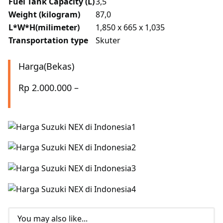
Fuel Tank Capacity (L)
3,5
Weight (kilogram)
87,0
L*W*H(milimeter)
1,850 x 665 x 1,035
Transportation type
Skuter
Harga(Bekas)
Rp 2.000.000 –
You may also like...