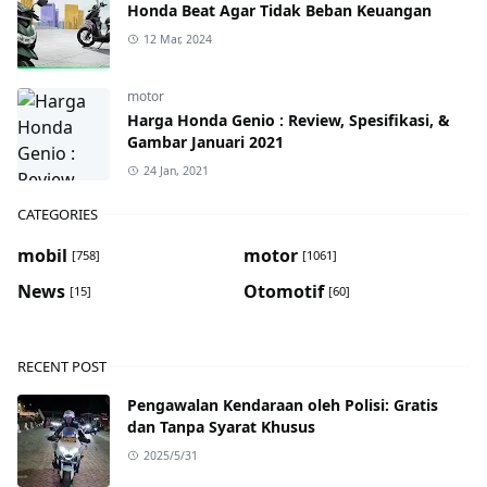
Honda Beat Agar Tidak Beban Keuangan
12 Mar, 2024
motor
Harga Honda Genio : Review, Spesifikasi, &
Gambar Januari 2021
24 Jan, 2021
CATEGORIES
mobil
motor
[758]
[1061]
News
Otomotif
[15]
[60]
RECENT POST
Pengawalan Kendaraan oleh Polisi: Gratis
dan Tanpa Syarat Khusus
2025/5/31