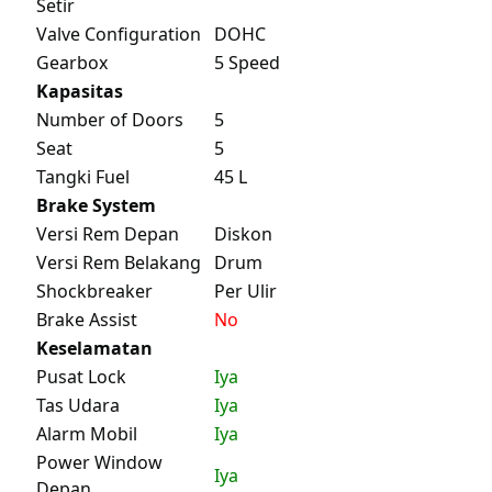
Setir
Valve Configuration
DOHC
Gearbox
5 Speed
Kapasitas
Number of Doors
5
Seat
5
Tangki Fuel
45 L
Brake System
Versi Rem Depan
Diskon
Versi Rem Belakang
Drum
Shockbreaker
Per Ulir
Brake Assist
No
Keselamatan
Pusat Lock
Iya
Tas Udara
Iya
Alarm Mobil
Iya
Power Window
Iya
Depan