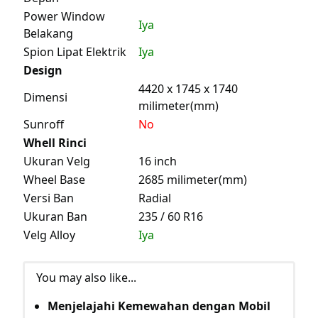
Power Window
Iya
Belakang
Spion Lipat Elektrik
Iya
Design
4420 x 1745 x 1740
Dimensi
milimeter(mm)
Sunroff
No
Whell Rinci
Ukuran Velg
16 inch
Wheel Base
2685 milimeter(mm)
Versi Ban
Radial
Ukuran Ban
235 / 60 R16
Velg Alloy
Iya
You may also like...
Menjelajahi Kemewahan dengan Mobil