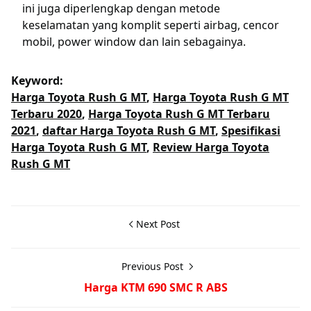
ini juga diperlengkap dengan metode
keselamatan yang komplit seperti airbag, cencor
mobil, power window dan lain sebagainya.
Keyword:
Harga Toyota Rush G MT
,
Harga Toyota Rush G MT
Terbaru 2020
,
Harga Toyota Rush G MT Terbaru
2021
,
daftar Harga Toyota Rush G MT
,
Spesifikasi
Harga Toyota Rush G MT
,
Review Harga Toyota
Rush G MT
Next Post
Previous Post
Harga KTM 690 SMC R ABS