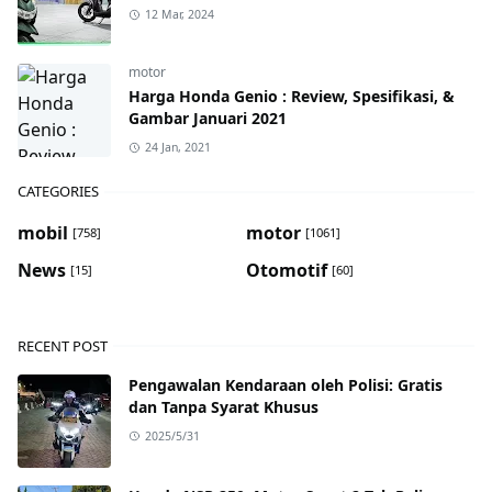
12 Mar, 2024
motor
Harga Honda Genio : Review, Spesifikasi, &
Gambar Januari 2021
24 Jan, 2021
CATEGORIES
mobil
motor
[758]
[1061]
News
Otomotif
[15]
[60]
RECENT POST
Pengawalan Kendaraan oleh Polisi: Gratis
dan Tanpa Syarat Khusus
2025/5/31