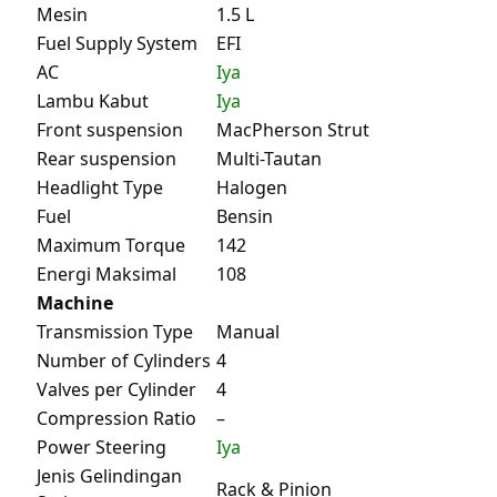
Mesin
1.5 L
Fuel Supply System
EFI
AC
Iya
Lambu Kabut
Iya
Front suspension
MacPherson Strut
Rear suspension
Multi-Tautan
Headlight Type
Halogen
Fuel
Bensin
Maximum Torque
142
Energi Maksimal
108
Machine
Transmission Type
Manual
Number of Cylinders
4
Valves per Cylinder
4
Compression Ratio
–
Power Steering
Iya
Jenis Gelindingan
Rack & Pinion