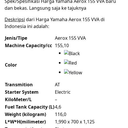
Spek/Spesifikasi Harga Yamaha Aerox 155 VVA baru
dan bekas. Langsung saja ke tajuknya
Deskripsi
dari Harga Yamaha Aerox 155 VVA di
Indonesia ini adalah:
Jenis/Tipe
Aerox 155 VVA
Machine Capacity/cc
155,10
Color
Transmition
AT
Starter System
Electric
KiloMeter/L
–
Fuel Tank Capacity (L)
4,6
Weight (kilogram)
116,0
L*W*H(milimeter)
1,990 x 700 x 1,125