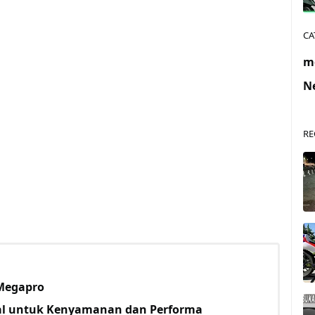
CA
m
N
RE
 Megapro
al untuk Kenyamanan dan Performa