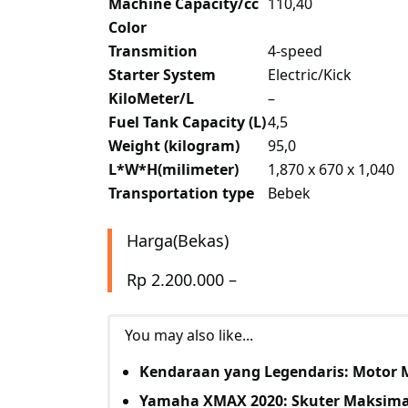
Machine Capacity/cc
110,40
Color
Transmition
4-speed
Starter System
Electric/Kick
KiloMeter/L
–
Fuel Tank Capacity (L)
4,5
Weight (kilogram)
95,0
L*W*H(milimeter)
1,870 x 670 x 1,040
Transportation type
Bebek
Harga(Bekas)
Rp 2.200.000 –
You may also like...
Kendaraan yang Legendaris: Motor
Yamaha XMAX 2020: Skuter Maksim