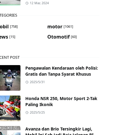
12 Mar, 2024
TEGORIES
obil
motor
[758]
[1061]
ews
Otomotif
[15]
[60]
CENT POST
Pengawalan Kendaraan oleh Polisi:
Gratis dan Tanpa Syarat Khusus
2025/5/31
Honda NSR 250, Motor Sport 2-Tak
Paling Ikonik
2025/5/25
Avanza dan Brio Tersingkir Lagi,
Mobil Ini Sah Jadi Raja Jalanan RI