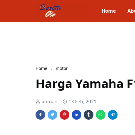
Home
Ab
Home
motor
Harga Yamaha F
ahmad
13 Feb, 2021