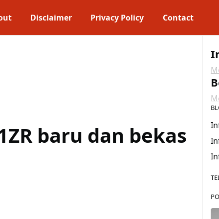
out
Disclaimer
Privacy Policy
Contact
I
Me
B
Me
BL
In
1ZR baru dan bekas
In
In
TE
PO