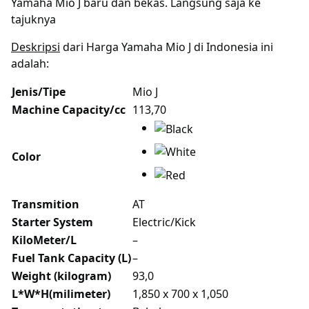
Yamaha Mio J baru dan bekas. Langsung saja ke
tajuknya
Deskripsi
dari Harga Yamaha Mio J di Indonesia ini
adalah:
Jenis/Tipe
Mio J
Machine Capacity/cc
113,70
Color
Transmition
AT
Starter System
Electric/Kick
KiloMeter/L
–
Fuel Tank Capacity (L)
–
Weight (kilogram)
93,0
L*W*H(milimeter)
1,850 x 700 x 1,050