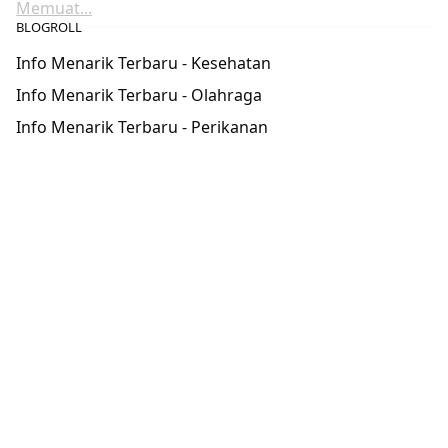
Memuat...
BLOGROLL
Info Menarik Terbaru - Kesehatan
Info Menarik Terbaru - Olahraga
Info Menarik Terbaru - Perikanan
TELUSUR
POPULAR POSTS
motor
,
Otomotif
CBR250RR 2020: Mesin Perkasa dengan
Desain Futuristik
22 Jun, 2024
motor
Harga Yamaha All New X-Ride 125 2018
5 Mar, 2021
Suntik Mati: Mobil-Mobil yang Tak Lagi Dijual