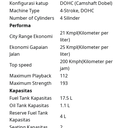
Konfigurasi katup
DOHC (Camshaft Dobel)
Machine Type
4-Stroke, DOHC
Number of Cylinders
4 Silinder
Performa
21 Kmpl(Kilometer per
City Range Ekonomi
liter)
Ekonomi Gapaian
25 Kmpl(Kilometer per
Jalan
liter)
200 Kmph(Kilometer per
Top speed
jam)
Maximum Playback
112
Maximum Strength
193
Kapasitas
Fuel Tank Kapasitas
17.5 L
Oil Tank Kapasitas
1.1 L
Reserve Fuel Tank
4 L
Kapasitas
Seating Kapasitas
2