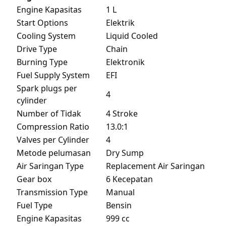
Engine Kapasitas
1 L
Start Options
Elektrik
Cooling System
Liquid Cooled
Drive Type
Chain
Burning Type
Elektronik
Fuel Supply System
EFI
Spark plugs per
4
cylinder
Number of Tidak
4 Stroke
Compression Ratio
13.0:1
Valves per Cylinder
4
Metode pelumasan
Dry Sump
Air Saringan Type
Replacement Air Saringan
Gear box
6 Kecepatan
Transmission Type
Manual
Fuel Type
Bensin
Engine Kapasitas
999 cc