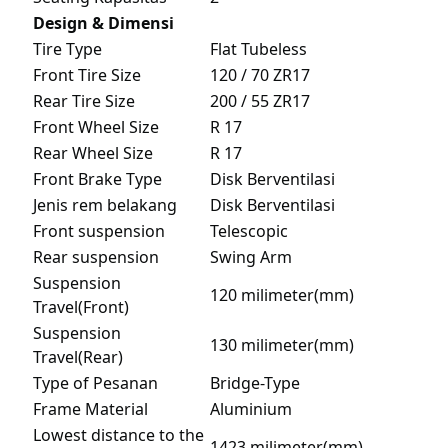
Design & Dimensi
Tire Type
Flat Tubeless
Front Tire Size
120 / 70 ZR17
Rear Tire Size
200 / 55 ZR17
Front Wheel Size
R 17
Rear Wheel Size
R 17
Front Brake Type
Disk Berventilasi
Jenis rem belakang
Disk Berventilasi
Front suspension
Telescopic
Rear suspension
Swing Arm
Suspension
120 milimeter(mm)
Travel(Front)
Suspension
130 milimeter(mm)
Travel(Rear)
Type of Pesanan
Bridge-Type
Frame Material
Aluminium
Lowest distance to the
1423 milimeter(mm)