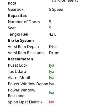
11.9 Kilometer/L
Kota
Gearbox
5 Speed
Kapasitas
Number of Doors
5
Seat
5
Tangki Fuel
42 L
Brake System
Versi Rem Depan
Disk
Versi Rem Belakang
Drum
Keselamatan
Pusat Lock
Iya
Tas Udara
Iya
Alarm Mobil
Iya
Power Window Depan
Iya
Power Window
Iya
Belakang
Spion Lipat Elektrik
No