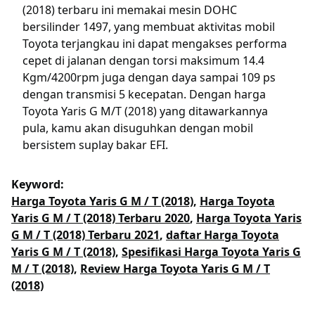
(2018) terbaru ini memakai mesin DOHC
bersilinder 1497, yang membuat aktivitas mobil
Toyota terjangkau ini dapat mengakses performa
cepet di jalanan dengan torsi maksimum 14.4
Kgm/4200rpm juga dengan daya sampai 109 ps
dengan transmisi 5 kecepatan. Dengan harga
Toyota Yaris G M/T (2018) yang ditawarkannya
pula, kamu akan disuguhkan dengan mobil
bersistem suplay bakar EFI.
Keyword:
Harga Toyota Yaris G M / T (2018)
,
Harga Toyota
Yaris G M / T (2018) Terbaru 2020
,
Harga Toyota Yaris
G M / T (2018) Terbaru 2021
,
daftar Harga Toyota
Yaris G M / T (2018)
,
Spesifikasi Harga Toyota Yaris G
M / T (2018)
,
Review Harga Toyota Yaris G M / T
(2018)