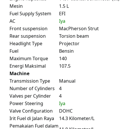
Mesin
1.5 L
Fuel Supply System
EFI
AC
Iya
Front suspension
MacPherson Strut
Rear suspension
Torsion beam
Headlight Type
Projector
Fuel
Bensin
Maximum Torque
140
Energi Maksimal
107.5
Machine
Transmission Type
Manual
Number of Cylinders
4
Valves per Cylinder
4
Power Steering
Iya
Valve Configuration
DOHC
Irit Fuel di Jalan Raya
14.3 Kilometer/L
Pemakaian Fuel dalam