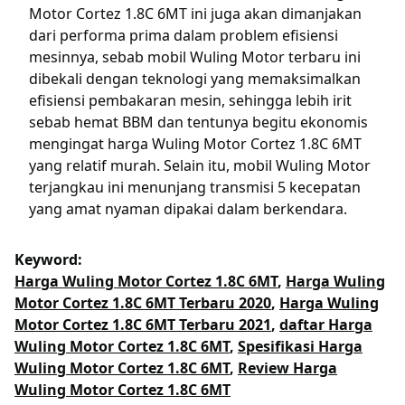
Motor Cortez 1.8C 6MT ini juga akan dimanjakan
dari performa prima dalam problem efisiensi
mesinnya, sebab mobil Wuling Motor terbaru ini
dibekali dengan teknologi yang memaksimalkan
efisiensi pembakaran mesin, sehingga lebih irit
sebab hemat BBM dan tentunya begitu ekonomis
mengingat harga Wuling Motor Cortez 1.8C 6MT
yang relatif murah. Selain itu, mobil Wuling Motor
terjangkau ini menunjang transmisi 5 kecepatan
yang amat nyaman dipakai dalam berkendara.
Keyword:
Harga Wuling Motor Cortez 1.8C 6MT
,
Harga Wuling
Motor Cortez 1.8C 6MT Terbaru 2020
,
Harga Wuling
Motor Cortez 1.8C 6MT Terbaru 2021
,
daftar Harga
Wuling Motor Cortez 1.8C 6MT
,
Spesifikasi Harga
Wuling Motor Cortez 1.8C 6MT
,
Review Harga
Wuling Motor Cortez 1.8C 6MT