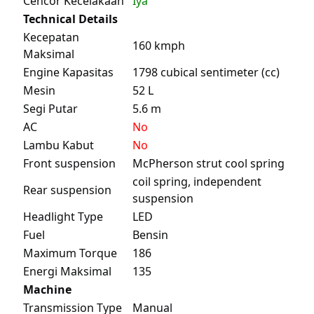
Cencor Kecelakaan
Iya
Technical Details
Kecepatan
160 kmph
Maksimal
Engine Kapasitas
1798 cubical sentimeter (cc)
Mesin
52 L
Segi Putar
5.6 m
AC
No
Lambu Kabut
No
Front suspension
McPherson strut cool spring
coil spring, independent
Rear suspension
suspension
Headlight Type
LED
Fuel
Bensin
Maximum Torque
186
Energi Maksimal
135
Machine
Transmission Type
Manual