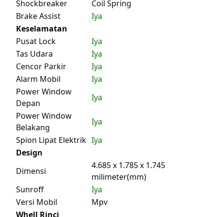
Shockbreaker
Coil Spring
Brake Assist
Iya
Keselamatan
Pusat Lock
Iya
Tas Udara
Iya
Cencor Parkir
Iya
Alarm Mobil
Iya
Power Window
Iya
Depan
Power Window
Iya
Belakang
Spion Lipat Elektrik
Iya
Design
4.685 x 1.785 x 1.745
Dimensi
milimeter(mm)
Sunroff
Iya
Versi Mobil
Mpv
Whell Rinci