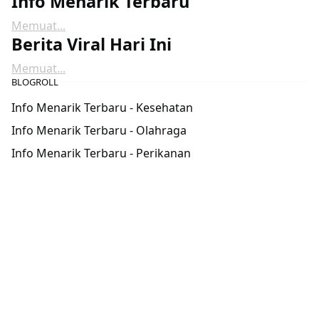
Info Menarik Terbaru
Memuat...
Berita Viral Hari Ini
Memuat...
BLOGROLL
Info Menarik Terbaru - Kesehatan
Info Menarik Terbaru - Olahraga
Info Menarik Terbaru - Perikanan
TELUSUR
POPULAR POSTS
motor
,
Otomotif
CBR250RR 2020: Mesin Perkasa dengan
Desain Futuristik
22 Jun, 2024
motor