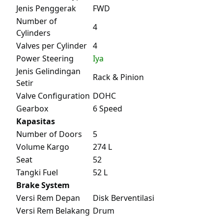
Jenis Penggerak
FWD
Number of
4
Cylinders
Valves per Cylinder
4
Power Steering
Iya
Jenis Gelindingan
Rack & Pinion
Setir
Valve Configuration
DOHC
Gearbox
6 Speed
Kapasitas
Number of Doors
5
Volume Kargo
274 L
Seat
52
Tangki Fuel
52 L
Brake System
Versi Rem Depan
Disk Berventilasi
Versi Rem Belakang
Drum