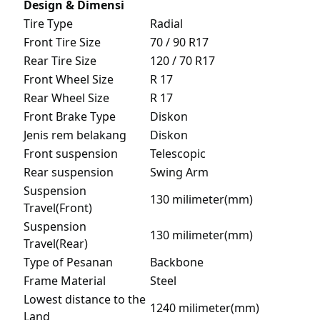
Design & Dimensi
Tire Type
Radial
Front Tire Size
70 / 90 R17
Rear Tire Size
120 / 70 R17
Front Wheel Size
R 17
Rear Wheel Size
R 17
Front Brake Type
Diskon
Jenis rem belakang
Diskon
Front suspension
Telescopic
Rear suspension
Swing Arm
Suspension
130 milimeter(mm)
Travel(Front)
Suspension
130 milimeter(mm)
Travel(Rear)
Type of Pesanan
Backbone
Frame Material
Steel
Lowest distance to the
1240 milimeter(mm)
Land