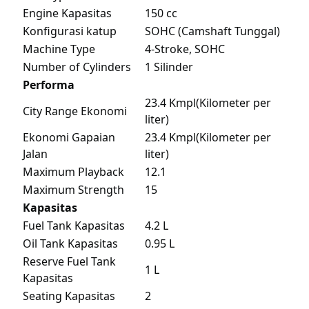
Engine Kapasitas
150 cc
Konfigurasi katup
SOHC (Camshaft Tunggal)
Machine Type
4-Stroke, SOHC
Number of Cylinders
1 Silinder
Performa
23.4 Kmpl(Kilometer per
City Range Ekonomi
liter)
Ekonomi Gapaian
23.4 Kmpl(Kilometer per
Jalan
liter)
Maximum Playback
12.1
Maximum Strength
15
Kapasitas
Fuel Tank Kapasitas
4.2 L
Oil Tank Kapasitas
0.95 L
Reserve Fuel Tank
1 L
Kapasitas
Seating Kapasitas
2