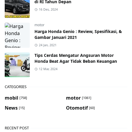
di RI Tahun Depan
16 Des, 2024
motor
Harga Honda Genio : Review, Spesifikasi, &
Gambar Januari 2021
24 Jan, 2021
Tips Cerdas Mengatur Angsuran Motor
Honda Beat Agar Tidak Beban Keuangan
12 Mar, 2024
CATEGORIES
mobil
motor
[758]
[1061]
News
Otomotif
[15]
[60]
RECENT POST