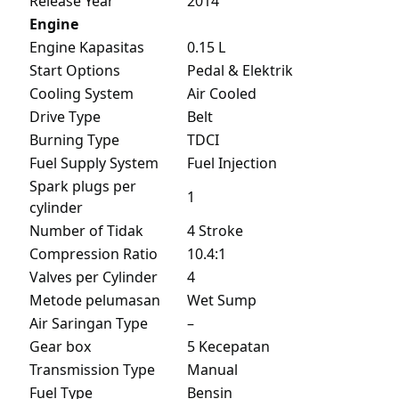
Release Year
2014
Engine
Engine Kapasitas
0.15 L
Start Options
Pedal & Elektrik
Cooling System
Air Cooled
Drive Type
Belt
Burning Type
TDCI
Fuel Supply System
Fuel Injection
Spark plugs per
1
cylinder
Number of Tidak
4 Stroke
Compression Ratio
10.4:1
Valves per Cylinder
4
Metode pelumasan
Wet Sump
Air Saringan Type
–
Gear box
5 Kecepatan
Transmission Type
Manual
Fuel Type
Bensin