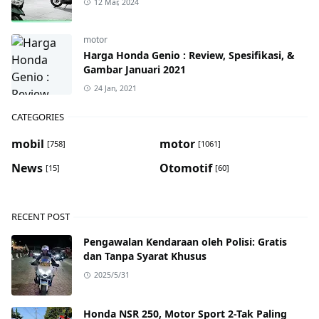
12 Mar, 2024
motor
Harga Honda Genio : Review, Spesifikasi, &
Gambar Januari 2021
24 Jan, 2021
CATEGORIES
mobil
motor
[758]
[1061]
News
Otomotif
[15]
[60]
RECENT POST
Pengawalan Kendaraan oleh Polisi: Gratis
dan Tanpa Syarat Khusus
2025/5/31
Honda NSR 250, Motor Sport 2-Tak Paling