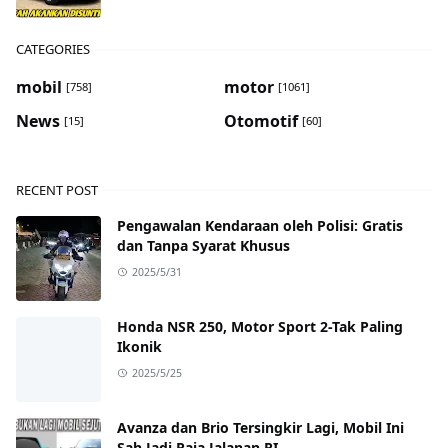
CATEGORIES
mobil
motor
[758]
[1061]
News
Otomotif
[15]
[60]
RECENT POST
Pengawalan Kendaraan oleh Polisi: Gratis
dan Tanpa Syarat Khusus
2025/5/31
Honda NSR 250, Motor Sport 2-Tak Paling
Ikonik
2025/5/25
Avanza dan Brio Tersingkir Lagi, Mobil Ini
Sah Jadi Raja Jalanan RI