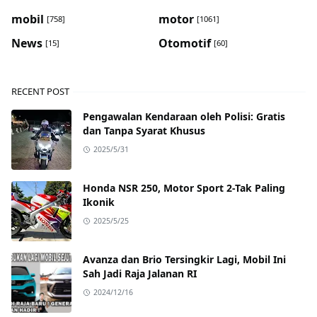
mobil
motor
[758]
[1061]
News
Otomotif
[15]
[60]
RECENT POST
Pengawalan Kendaraan oleh Polisi: Gratis
dan Tanpa Syarat Khusus
2025/5/31
Honda NSR 250, Motor Sport 2-Tak Paling
Ikonik
2025/5/25
Avanza dan Brio Tersingkir Lagi, Mobil Ini
Sah Jadi Raja Jalanan RI
2024/12/16