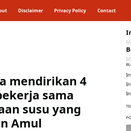
out
Disclaimer
Privacy Policy
Contact
I
Me
B
Me
BL
In
a mendirikan 4
In
bekerja sama
In
aan susu yang
TE
an Amul
PO