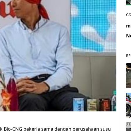
CA
m
N
RE
ik Bio-CNG bekerja sama dengan perusahaan susu