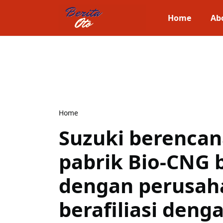
Home
Ab
Home
Suzuki berencan
pabrik Bio-CNG 
dengan perusah
berafiliasi deng