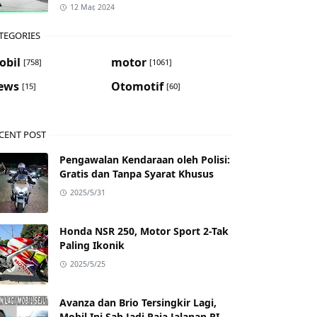
12 Mar, 2024
TEGORIES
obil
motor
[758]
[1061]
ews
Otomotif
[15]
[60]
CENT POST
Pengawalan Kendaraan oleh Polisi:
Gratis dan Tanpa Syarat Khusus
2025/5/31
Honda NSR 250, Motor Sport 2-Tak
Paling Ikonik
2025/5/25
Avanza dan Brio Tersingkir Lagi,
Mobil Ini Sah Jadi Raja Jalanan RI