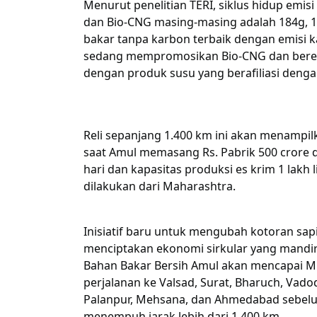
Menurut penelitian TERI, siklus hidup emis
dan Bio-CNG masing-masing adalah 184g, 15
bakar tanpa karbon terbaik dengan emisi k
sedang mempromosikan Bio-CNG dan beren
dengan produk susu yang berafiliasi denga
Reli sepanjang 1.400 km ini akan menampilk
saat Amul memasang Rs. Pabrik 500 crore 
hari dan kapasitas produksi es krim 1 lakh 
dilakukan dari Maharashtra.
Inisiatif baru untuk mengubah kotoran sap
menciptakan ekonomi sirkular yang mandiri
Bahan Bakar Bersih Amul akan mencapai Mu
perjalanan ke Valsad, Surat, Bharuch, Vad
Palanpur, Mehsana, dan Ahmedabad sebel
menempuh jarak lebih dari 1,400 km.