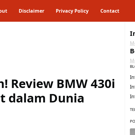
out
Disclaimer
Privacy Policy
Contact
I
Me
B
Me
BL
In
sh! Review BMW 430i
In
rt dalam Dunia
In
TE
PO