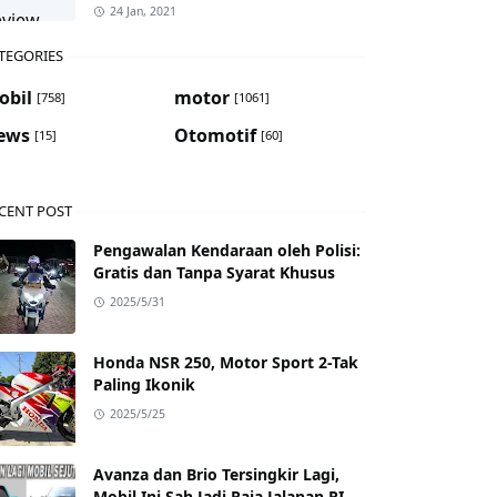
24 Jan, 2021
TEGORIES
obil
motor
[758]
[1061]
ews
Otomotif
[15]
[60]
CENT POST
Pengawalan Kendaraan oleh Polisi:
Gratis dan Tanpa Syarat Khusus
2025/5/31
Honda NSR 250, Motor Sport 2-Tak
Paling Ikonik
2025/5/25
Avanza dan Brio Tersingkir Lagi,
Mobil Ini Sah Jadi Raja Jalanan RI