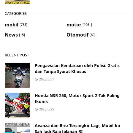
CATEGORIES
mobil
motor
[758]
[1061]
News
Otomotif
[15]
[60]
RECENT POST
Pengawalan Kendaraan oleh Polisi: Gratis
dan Tanpa Syarat Khusus
2025/5/31
Honda NSR 250, Motor Sport 2-Tak Paling
Ikonik
2025/5/25
Avanza dan Brio Tersingkir Lagi, Mobil Ini
Sah Jadi Raja Jalanan RI