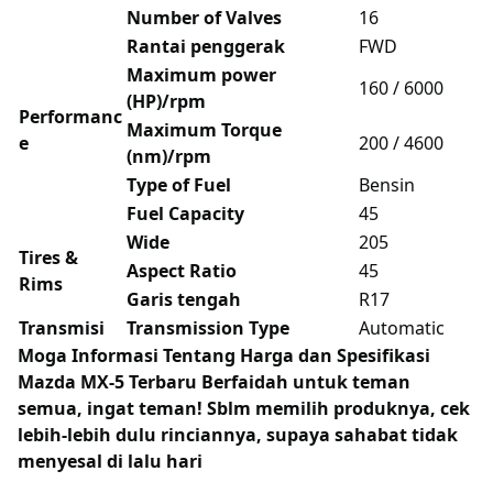
Number of Valves
16
Rantai penggerak
FWD
Maximum power
160 / 6000
(HP)/rpm
Performanc
Maximum Torque
e
200 / 4600
(nm)/rpm
Type of Fuel
Bensin
Fuel Capacity
45
Wide
205
Tires &
Aspect Ratio
45
Rims
Garis tengah
R17
Transmisi
Transmission Type
Automatic
Moga Informasi Tentang
Harga dan Spesifikasi
Mazda MX-5 Terbaru Berfaidah untuk teman
semua, ingat teman! Sblm memilih produknya, cek
lebih-lebih dulu rinciannya, supaya sahabat tidak
menyesal di lalu hari