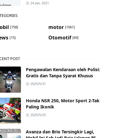
24 Jan, 2021
TEGORIES
obil
motor
[758]
[1061]
ews
Otomotif
[15]
[60]
CENT POST
Pengawalan Kendaraan oleh Polisi:
Gratis dan Tanpa Syarat Khusus
2025/5/31
Honda NSR 250, Motor Sport 2-Tak
Paling Ikonik
2025/5/25
Avanza dan Brio Tersingkir Lagi,
Mobil Ini Sah Jadi Raja Jalanan RI