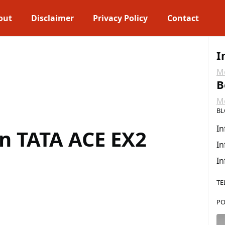
out
Disclaimer
Privacy Policy
Contact
I
Me
B
Me
BL
In
n TATA ACE EX2
In
In
TE
PO