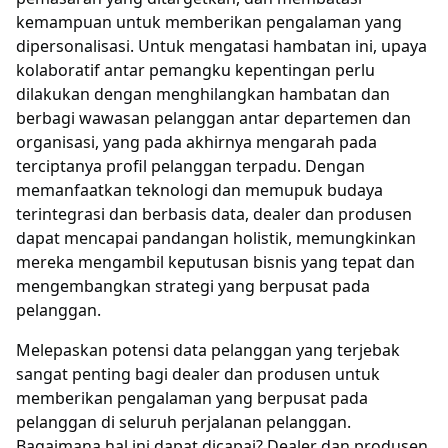
kemampuan untuk memberikan pengalaman yang
dipersonalisasi. Untuk mengatasi hambatan ini, upaya
kolaboratif antar pemangku kepentingan perlu
dilakukan dengan menghilangkan hambatan dan
berbagi wawasan pelanggan antar departemen dan
organisasi, yang pada akhirnya mengarah pada
terciptanya profil pelanggan terpadu. Dengan
memanfaatkan teknologi dan memupuk budaya
terintegrasi dan berbasis data, dealer dan produsen
dapat mencapai pandangan holistik, memungkinkan
mereka mengambil keputusan bisnis yang tepat dan
mengembangkan strategi yang berpusat pada
pelanggan.
Melepaskan potensi data pelanggan yang terjebak
sangat penting bagi dealer dan produsen untuk
memberikan pengalaman yang berpusat pada
pelanggan di seluruh perjalanan pelanggan.
Bagaimana hal ini dapat dicapai? Dealer dan produsen