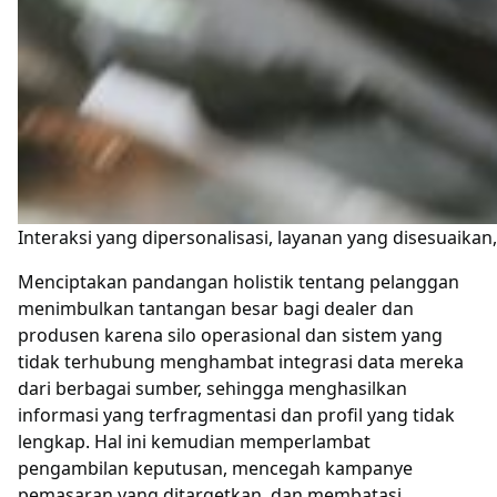
Interaksi yang dipersonalisasi, layanan yang disesuai
Menciptakan pandangan holistik tentang pelanggan
menimbulkan tantangan besar bagi dealer dan
produsen karena silo operasional dan sistem yang
tidak terhubung menghambat integrasi data mereka
dari berbagai sumber, sehingga menghasilkan
informasi yang terfragmentasi dan profil yang tidak
lengkap. Hal ini kemudian memperlambat
pengambilan keputusan, mencegah kampanye
pemasaran yang ditargetkan, dan membatasi