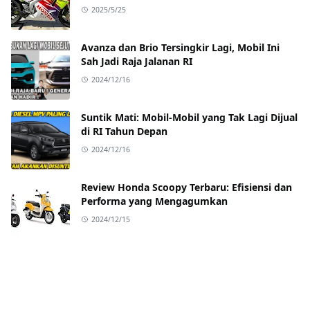
2025/5/25
Avanza dan Brio Tersingkir Lagi, Mobil Ini
Sah Jadi Raja Jalanan RI
2024/12/16
Suntik Mati: Mobil-Mobil yang Tak Lagi Dijual
di RI Tahun Depan
2024/12/16
Review Honda Scoopy Terbaru: Efisiensi dan
Performa yang Mengagumkan
2024/12/15