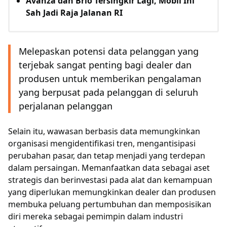
Avanza dan Brio Tersingkir Lagi, Mobil Ini
Sah Jadi Raja Jalanan RI
Melepaskan potensi data pelanggan yang
terjebak sangat penting bagi dealer dan
produsen untuk memberikan pengalaman
yang berpusat pada pelanggan di seluruh
perjalanan pelanggan
Selain itu, wawasan berbasis data memungkinkan
organisasi mengidentifikasi tren, mengantisipasi
perubahan pasar, dan tetap menjadi yang terdepan
dalam persaingan. Memanfaatkan data sebagai aset
strategis dan berinvestasi pada alat dan kemampuan
yang diperlukan memungkinkan dealer dan produsen
membuka peluang pertumbuhan dan memposisikan
diri mereka sebagai pemimpin dalam industri