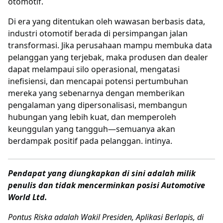
otomotif.
Di era yang ditentukan oleh wawasan berbasis data,
industri otomotif berada di persimpangan jalan
transformasi. Jika perusahaan mampu membuka data
pelanggan yang terjebak, maka produsen dan dealer
dapat melampaui silo operasional, mengatasi
inefisiensi, dan mencapai potensi pertumbuhan
mereka yang sebenarnya dengan memberikan
pengalaman yang dipersonalisasi, membangun
hubungan yang lebih kuat, dan memperoleh
keunggulan yang tangguh—semuanya akan
berdampak positif pada pelanggan. intinya.
Pendapat yang diungkapkan di sini adalah milik
penulis dan tidak mencerminkan posisi Automotive
World Ltd.
Pontus Riska adalah Wakil Presiden, Aplikasi Berlapis, di