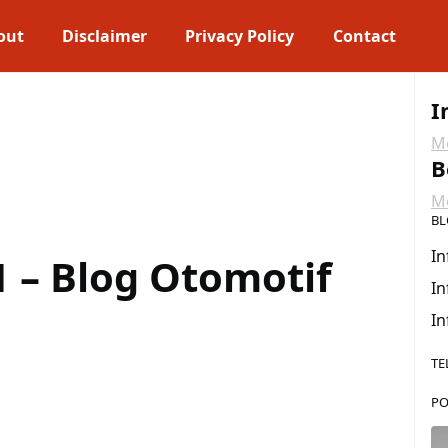
out
Disclaimer
Privacy Policy
Contact
I
Me
B
Me
BL
In
1 – Blog Otomotif
In
In
TE
PO