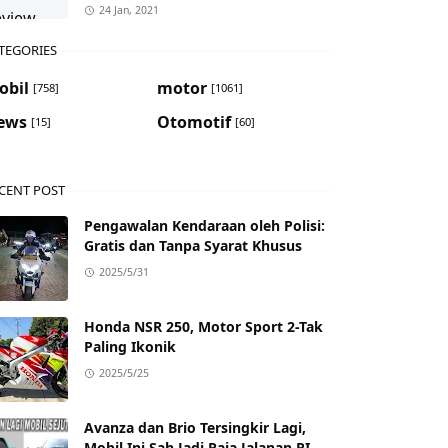
24 Jan, 2021
TEGORIES
obil
motor
[758]
[1061]
ews
Otomotif
[15]
[60]
CENT POST
Pengawalan Kendaraan oleh Polisi:
Gratis dan Tanpa Syarat Khusus
2025/5/31
Honda NSR 250, Motor Sport 2-Tak
Paling Ikonik
2025/5/25
Avanza dan Brio Tersingkir Lagi,
Mobil Ini Sah Jadi Raja Jalanan RI