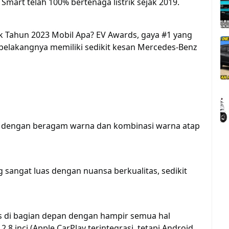
Smart telah 100% bertenaga listrik sejak 2019.
k Tahun 2023 Mobil Apa? EV Awards, gaya #1 yang
n belakangnya memiliki sedikit kesan Mercedes-Benz
si dengan beragam warna dan kombinasi warna atap
g sangat luas dengan nuansa berkualitas, sedikit
is di bagian depan dengan hampir semua hal
2,8 inci (Apple CarPlay terintegrasi, tetapi Android