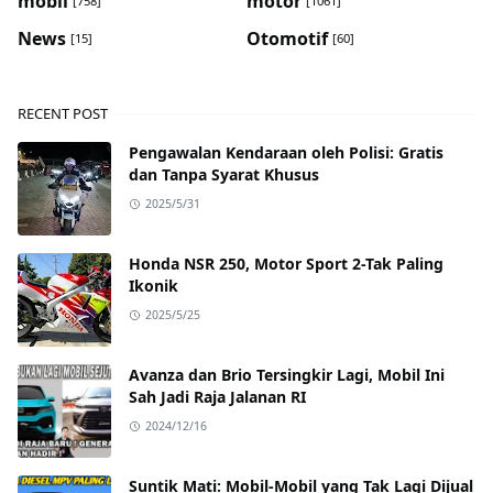
mobil
motor
[758]
[1061]
News
Otomotif
[15]
[60]
RECENT POST
Pengawalan Kendaraan oleh Polisi: Gratis
dan Tanpa Syarat Khusus
2025/5/31
Honda NSR 250, Motor Sport 2-Tak Paling
Ikonik
2025/5/25
Avanza dan Brio Tersingkir Lagi, Mobil Ini
Sah Jadi Raja Jalanan RI
2024/12/16
Suntik Mati: Mobil-Mobil yang Tak Lagi Dijual