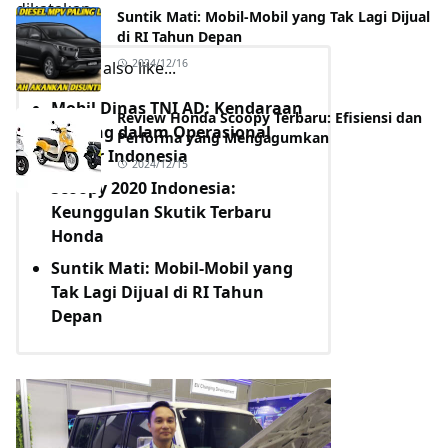
dikatakan.
Suntik Mati: Mobil-Mobil yang Tak Lagi Dijual
di RI Tahun Depan
2024/12/16
You may also like...
Mobil Dinas TNI AD: Kendaraan
Review Honda Scoopy Terbaru: Efisiensi dan
Penting dalam Operasional
Performa yang Mengagumkan
Militer Indonesia
2024/12/15
Scoopy 2020 Indonesia:
Keunggulan Skutik Terbaru
Honda
Suntik Mati: Mobil-Mobil yang
Tak Lagi Dijual di RI Tahun
Depan