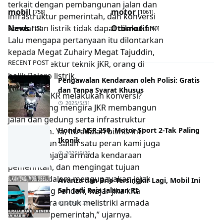
terkait dengan pembangunan jalan dan
mobil
motor
[758]
[1061]
infrastruktur pemerintah, dan konversi
kendaraan listrik tidak dapat dilakukan.
News
Otomotif
[15]
[60]
Lalu mengapa pertanyaan itu dilontarkan
kepada Megat Zuhairy Megat Tajuddin,
RECENT POST
mantan direktur teknik JKR, orang di
balik Pajero listrik.
Pengawalan Kendaraan oleh Polisi: Gratis
dan Tanpa Syarat Khusus
“Mengapa JKR melakukan konversi?
2025/5/31
Semua orang mengira JKR membangun
jalan dan gedung serta infrastruktur
Honda NSR 250, Motor Sport 2-Tak Paling
pemerintah. Ya, itu adalah bisnis inti
Ikonik
kami, namun salah satu peran kami juga
adalah menjaga armada kendaraan
2025/5/25
pemerintah, dan mengingat tujuan
negara ini dalam mengupayakan jejak
Avanza dan Brio Tersingkir Lagi, Mobil Ini
karbon yang rendah, wajar jika kita
Sah Jadi Raja Jalanan RI
mencari cara untuk melistriki armada
2024/12/16
kendaraan pemerintah,” ujarnya.