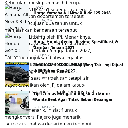
Kebetulan, meskipun masih berupa
motor
prototipe, WDP 4161 sepenuhnya legal di
Harga Yamaha All New X-Ride 125 2018
jalan raya, dan departemen tersebut
5 Mar, 2021
diberi persetujuan dua tahun untuk
menjalankan kendaraan tersebut
motor
sebagai uji Litbang oleh JPJ. Menariknya,
Harga Honda Genio : Review, Spesifikasi, &
pajak jalan raya – yang tentu saja nol –
Gambar Januari 2021
untuk EVC 2 berlaku hingga tahun 2027,
24 Jan, 2021
hal ini menunjukkan bahwa legalitas
jalan untuk kendaraan tersebut dapat
Suntik Mati: Mobil-Mobil yang Tak Lagi Dijual
di RI Tahun Depan
diperpanjang hingga tahun 2027.
Konversi EV saat ini tidak sah tetapi izin
16 Des, 2024
dapat diberikan oleh JPJ dalam kasus-
kasus khusus, seperti untuk demonstrasi
Tips Cerdas Mengatur Angsuran Motor
atau pengujian.
Honda Beat Agar Tidak Beban Keuangan
12 Mar, 2024
Meskipun menarik, inisiatif untuk
mengkonversi Pajero juga menarik,
mengingat bahwa departemen tersebut
CATEGORIES