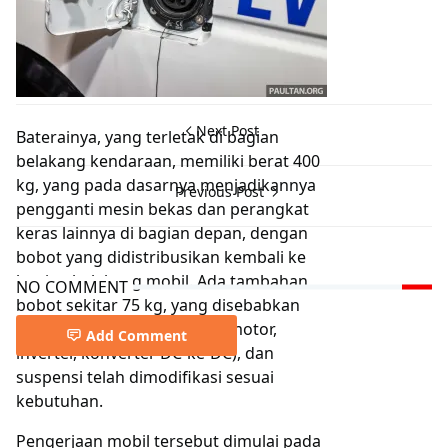
Next Post
Baterainya, yang terletak di bagian
belakang kendaraan, memiliki berat 400
kg, yang pada dasarnya menjadikannya
Previous Post
pengganti mesin bekas dan perangkat
keras lainnya di bagian depan, dengan
bobot yang didistribusikan kembali ke
bagian belakang mobil. Ada tambahan
NO COMMENT
bobot sekitar 75 kg, yang disebabkan
oleh komponen kelistrikan (motor,
Add Comment
inverter, konverter DC-ke-DC), dan
suspensi telah dimodifikasi sesuai
kebutuhan.
Pengerjaan mobil tersebut dimulai pada