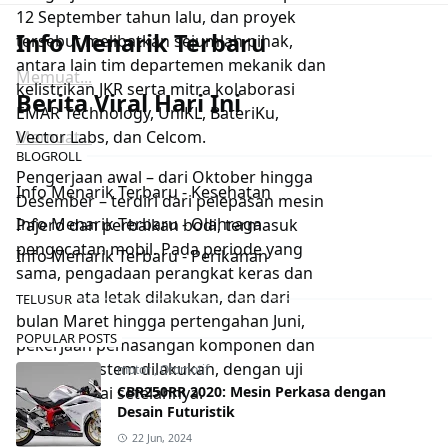
12 September tahun lalu, dan proyek
Info Menarik Terbaru
tersebut melibatkan sejumlah pihak,
antara lain tim departemen mekanik dan
Memuat...
kelistrikan JKR serta mitra kolaborasi
Berita Viral Hari Ini
EMAR Technology, UniKL, BateriKu,
Vector Labs, dan Celcom.
Memuat...
BLOGROLL
Pengerjaan awal – dari Oktober hingga
Info Menarik Terbaru - Kesehatan
Desember – terdiri dari pelepasan mesin
Info Menarik Terbaru - Olahraga
Pajero dan perbaikan bodi, termasuk
pengecatan mobil. Pada periode yang
Info Menarik Terbaru - Perikanan
sama, pengadaan perangkat keras dan
desain tata letak dilakukan, dan dari
TELUSUR
bulan Maret hingga pertengahan Juni,
POPULAR POSTS
pekerjaan pemasangan komponen dan
integrasi sistem dilakukan, dengan uji
motor
,
Otomotif
coba dimulai setelahnya.
CBR250RR 2020: Mesin Perkasa dengan
Desain Futuristik
22 Jun, 2024