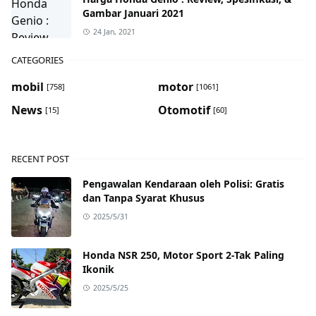
Gambar Januari 2021
24 Jan, 2021
CATEGORIES
mobil
motor
[758]
[1061]
News
Otomotif
[15]
[60]
RECENT POST
Pengawalan Kendaraan oleh Polisi: Gratis
dan Tanpa Syarat Khusus
2025/5/31
Honda NSR 250, Motor Sport 2-Tak Paling
Ikonik
2025/5/25